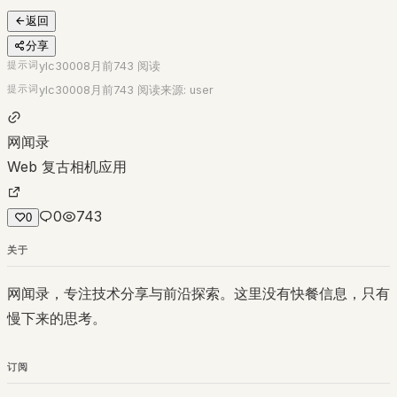
返回
分享
提示词
ylc3000
8月前
743
阅读
提示词
ylc3000
8月前
743
阅读
来源:
user
网闻录
Web 复古相机应用
0
743
0
关于
网闻录，专注技术分享与前沿探索。这里没有快餐信息，只有
慢下来的思考。
订阅